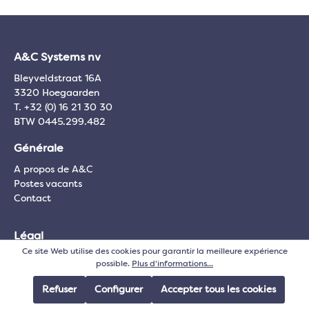
A&C Systems nv
Bleyveldstraat 16A
3320 Hoegaarden
T. +32 (0) 16 21 30 30
BTW 0445.299.482
Générale
A propos de A&C
Postes vacants
Contact
Légal
Ce site Web utilise des cookies pour garantir la meilleure expérience
Conditions d'utilisation
possible.
Plus d'informations...
Conditions générales
Politique de confidentialité
Refuser
Configurer
Accepter tous les cookies
Politique de cookies