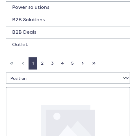
Power solutions
B2B Solutions
B2B Deals
Outlet
1
2
3
4
5