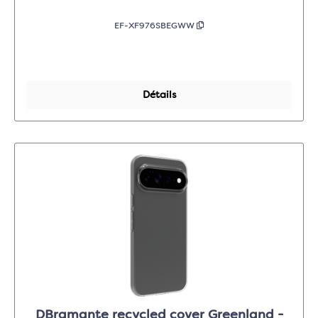
EF-XF976SBEGWW
Détails
DBramante recycled cover Greenland -