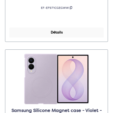
EF-EF971CGEGWW
Détails
Samsung Silicone Magnet case - Violet -