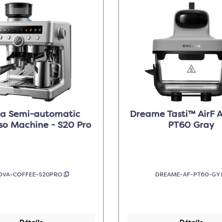
a Semi-automatic
Dreame Tasti™ AirF Ai
so Machine - S20 Pro
PT60 Gray
OVA-COFFEE-S20PRO
DREAME-AF-PT60-GY