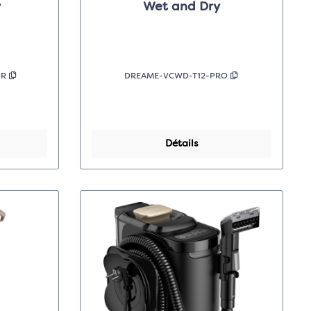
y
Wet and Dry
OR
DREAME-VCWD-T12-PRO
Détails